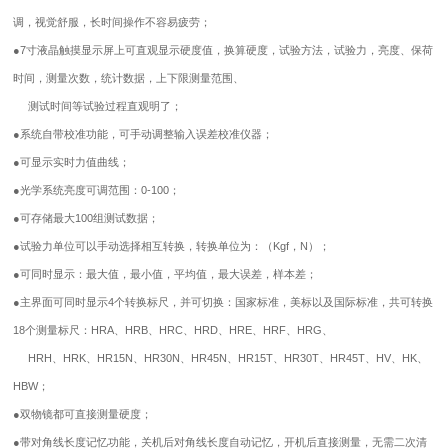
调，视觉舒服，长时间操作不容易疲劳；
●
7寸液晶触摸显示屏上可直观显示硬度值，换算硬度，试验方法，试验力，亮度、保荷
时间，测量次数，统计数据，上下限测量范围、
测试时间等试验过程直观明了；
●
系统自带校准功能，可手动调整输入误差校准仪器；
●
可显示实时力值曲线；
●
光学系统亮度可调范围：0-100；
●
可存储最大100组测试数据；
●
试验力单位可以手动选择相互转换，转换单位为：（Kgf，N）；
●
可同时显示：最大值，最小值，平均值，最大误差，样本差；
●
主界面可同时显示4个转换标尺，并可切换：国家标准，美标以及国际标准，共可转换
18个测量标尺：HRA、HRB、HRC、HRD、HRE、HRF、HRG、
HRH、HRK、HR15N、HR30N、HR45N、HR15T、HR30T、HR45T、HV、HK、
HBW；
●
双物镜都可直接测量硬度；
●
带对角线长度记忆功能，关机后对角线长度自动记忆，开机后直接测量，无需二次清