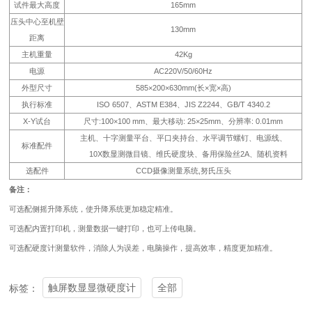
试件最大高度
165mm
压头中心至机壁
130mm
距离
主机重量
42Kg
电源
AC220V/50/60Hz
外型尺寸
585×200×630mm(长×宽×高)
执行标准
ISO 6507、ASTM E384、JIS Z2244、GB/T 4340.2
X-Y试台
尺寸:100×100 mm、最大移动: 25×25mm、分辨率: 0.01mm
主机、十字测量平台、平口夹持台、水平调节螺钉、电源线、
标准配件
10X数显测微目镜、维氏硬度块、备用保险丝2A、随机资料
选配件
CCD摄像测量系统,努氏压头
备注：
可选配侧摇升降系统，使升降系统更加稳定精准。
可选配内置打印机，测量数据一键打印，也可上传电脑。
可选配
硬度计
测量软件，消除人为误差，电脑操作，提高效率，精度更加精准。
触屏数显显微硬度计
全部
标签：