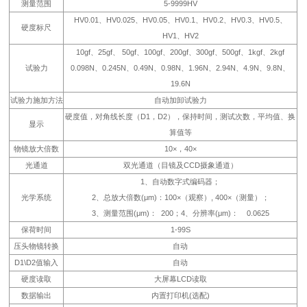
测量范围
5-9999HV
HV0.01、HV0.025、HV0.05、HV0.1、HV0.2、HV0.3、HV0.5、
硬度标尺
HV1、HV2
10gf、25gf、 50gf、100gf、200gf、300gf、500gf、1kgf、2kgf
试验力
0.098N、0.245N、0.49N、0.98N、1.96N、2.94N、4.9N、9.8N、
19.6N
试验力施加方法
自动加卸试验力
硬度值，对角线长度（D1，D2），保持时间，测试次数，平均值、换
显示
算值等
物镜放大倍数
10×，40×
光通道
双光通道（目镜及CCD摄象通道）
1、自动数字式编码器；
光学系统
2、总放大倍数(μm)：100×（观察）, 400×（测量）；
3、测量范围(μm)： 200；4、分辨率(μm)： 0.0625
保荷时间
1-99S
压头物镜转换
自动
D1\D2值输入
自动
硬度读取
大屏幕LCD读取
数据输出
内置打印机(选配)