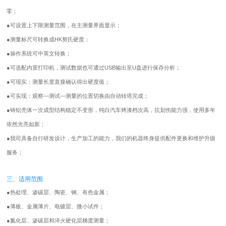
零；
●
可设置上下限测量范围，在主测量界面显示；
●
测量标尺可转换成HK努氏硬度；
●
操作系统可中英文转换；
●
可选配内置打印机，测试数据也可通过USB输出至U盘进行保存分析；
●
可现实：测量长度直接确认得出硬度值；
●
可实现：观察—测试—测量的位置切换由自动转塔完成；
●
铸铝壳体一次成型结构稳定不变形，纯白汽车烤漆档次高，抗划伤能力强，使用多年
依然光亮如新；
●
我司具备自行研发设计，生产加工的能力，我们的机器终身提供配件更换和维护升级
服务；
三、适用范围
●
热处理、渗碳层、陶瓷、钢、有色金属；
●
薄板、金属薄片、电镀层、微小试件；
●
氮化层、渗碳层和淬火硬化层梯度测量；