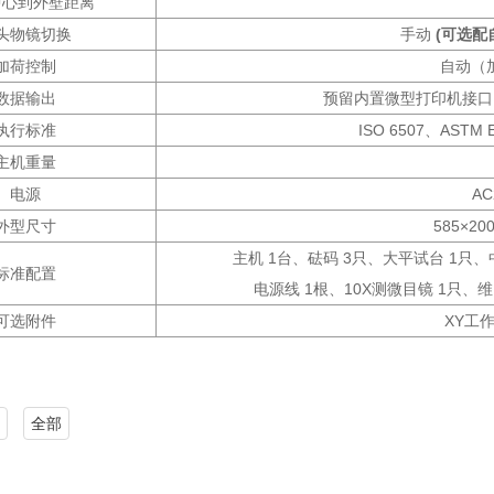
中心到外壁距离
头物镜切换
手动
(可选配自
加荷控制
自动（
数据输出
预留内置微型打印机接口
执行标准
ISO 6507、ASTM E
主机重量
电源
AC
外型尺寸
585×20
主机 1台、砝码 3只、大平试台 1只、
标准配置
电源线 1根、10X测微目镜 1只、
可选附件
XY工
全部