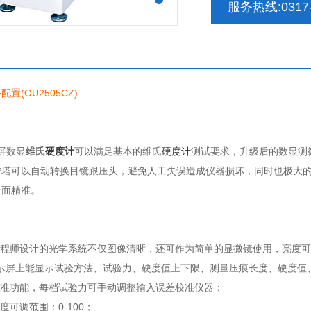
服务热线:0317-
置(OU2505CZ)
触屏数显
维氏
硬度计
可以满足基本的维氏
硬度计
测试要求，升级后的数显测
塔可以自动转换目镜跟压头，避免人工失误造成仪器损坏，同时也极大的
全面精准。
学工程师设计的光学系统不仅图像清晰，还可作为简单的显微镜使用，亮度
显示屏上能显示试验方法、试验力、硬度值上下限、测量压痕长度、硬度
校准功能，每档试验力可手动调整输入误差校准仪器；
度可调范围：0-100；