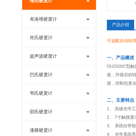
维氏硬度计
布洛维硬度计
产品介绍
肖氏硬度计
可选配自动转塔配
超声波硬度计
一、产品概述
OU2505C型
巴氏硬度计
值，升级后的转
据，控制也更
韦氏硬度计
二、主要特点
1、 高级光
邵氏硬度计
2、 7寸触摸
3、 系统自带
漆膜硬度计
4、 光学系统亮