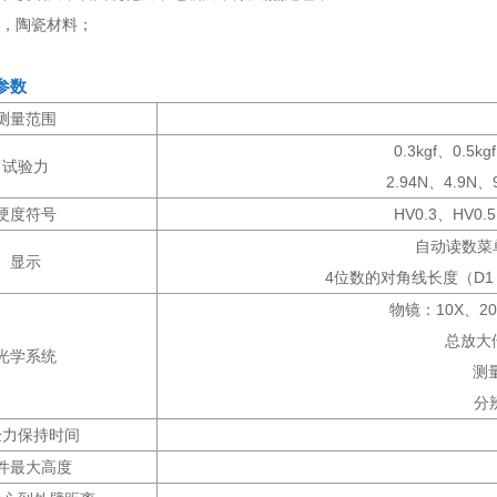
片，陶瓷材料；
参数
测量范围
0.3kgf、0.5kg
试验力
2.94N、4.9N、
硬度符号
HV0.3、HV0
自动读数菜
显示
4位数的对角线长度（D1，
物镜：10X、20
总放大倍
光学系统
测
分辨
验力保持时间
件最大高度