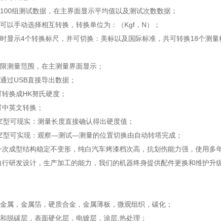
大100组测试数据，在主界面显示平均值以及测试次数数据；
位可以手动选择相互转换，转换单位为：（Kgf，N）；
同时显示4个转换标尺，并可切换：美标以及国际标准，共可转换18个测量标尺：
下限测量范围，在主测量界面显示；
可通过USB直接导出数据；
可转换成HK努氏硬度；
可中英文转换；
05CZ型可现实：测量长度直接确认得出硬度值；
05CZ型可实现：观察—测试—测量的位置切换由自动转塔完成；
体一次成型结构稳定不变形，纯白汽车烤漆档次高，抗划伤能力强，使用多
备自行研发设计，生产加工的能力，我们的机器终身提供配件更换和维护升
色金属，金属箔，硬质合金，金属薄板，微观组织，碳化；
氮和脱碳层，表面硬化层，电镀层，涂层,热处理；