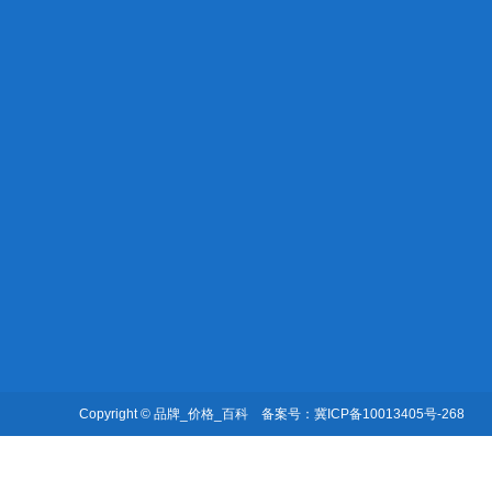
关于我们
产品中心
新闻动态
公司简介
里氏硬度计
技术文章
公司资质
洛氏硬度计
布氏硬度计
维氏硬度计
Copyright © 品牌_价格_百科 备案号：
冀ICP备10013405号-268
布洛维硬度计