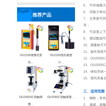
5、 可存储最
6、 试验力单
推荐产品
7、 主界面可
等；
8、 可设置上
9、 测试数据
10、测量标尺
11、操作系统
OU2100便携式里
OU2200里氏硬度
12、OU25
氏…
计…
13、OU25
14、铸铝壳
15、我司具
三、适用范围
OU2400SC型触屏
OU2560C型触屏显…
1、 钢铁，有
数…
2、 渗碳，渗