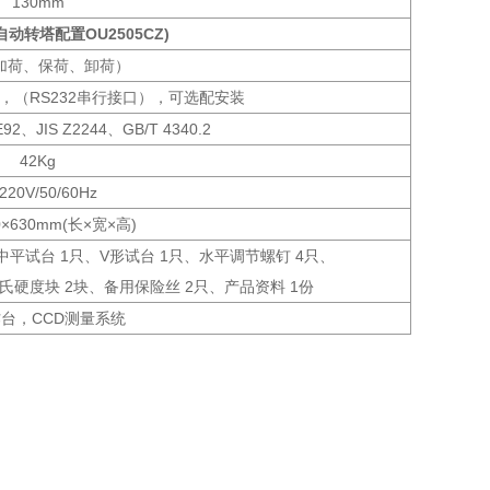
130mm
动转塔配置OU2505CZ)
加荷、保荷、卸荷）
，（RS232串行接口），可选配安装
92、JIS Z2244、GB/T 4340.2
42Kg
220V/50/60Hz
0×630mm(长×宽×高)
中平试台 1只、V形试台 1只、水平调节螺钉 4只、
维氏硬度块 2块、备用保险丝 2只、产品资料 1份
作台，CCD测量系统